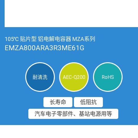
105℃ 贴片型 铝电解电容器 MZA系列
EMZA800ARA3R3ME61G
耐清洗
AEC-Q200
RoHS
长寿命
低阻抗
汽车电子零部件、基站电源用等