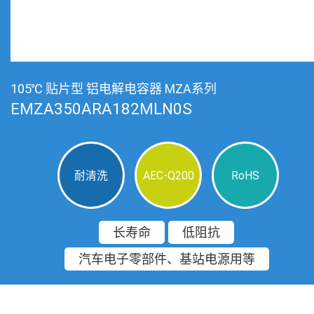
105℃ 贴片型 铝电解电容器 MZA系列
EMZA350ARA182MLN0S
耐清洗
AEC-Q200
RoHS
长寿命
低阻抗
汽车电子零部件、基站电源用等