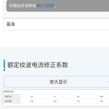
详细信息请参阅
AEC-Q200
。
基准
额定纹波电流修正系数
放大显示
频率修正系数
频率 [Hz]
120
1k
10k
100k
修正系数
0.50
0.85
0.94
1.00