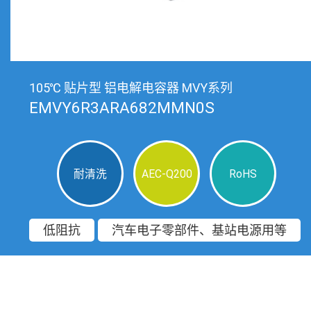
105℃ 贴片型 铝电解电容器 MVY系列
EMVY6R3ARA682MMN0S
耐清洗
AEC-Q200
RoHS
低阻抗
汽车电子零部件、基站电源用等