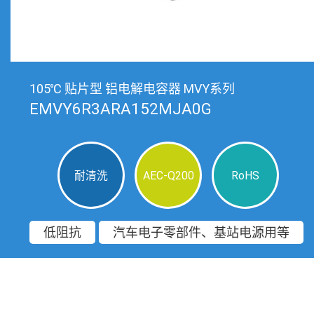
105℃ 贴片型 铝电解电容器 MVY系列
EMVY6R3ARA152MJA0G
耐清洗
AEC-Q200
RoHS
低阻抗
汽车电子零部件、基站电源用等