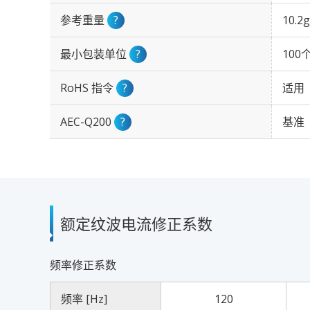
参考重量
?
10.2g
最小包装单位
?
100
RoHS 指令
?
适用
AEC-Q200
?
基准
额定纹波电流修正系数
频率修正系数
频率 [Hz]
120