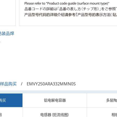
贴装品焊
。
/样品购买
EMVY250ARA332MMN0S
购买
铝电解电容器
多层
阻
电感器（扼流线圈）
相