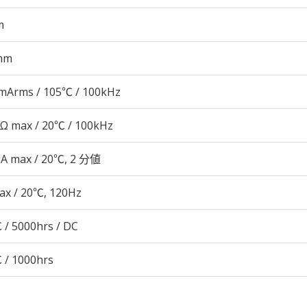
m
mm
mArms / 105℃ / 100kHz
8Ω max / 20℃ / 100kHz
μA max / 20℃, 2 分値
ax / 20℃, 120Hz
 / 5000hrs / DC
 / 1000hrs