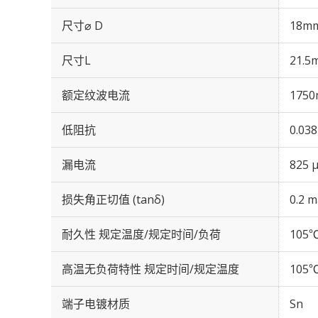
尺寸⌀ D
18m
尺寸L
21.5
额定纹波电流
1750
低阻抗
0.03
漏电流
825 
损失角正切值 (tanδ)
0.2 m
耐久性 规定温度/规定时间/负荷
105℃
高温无负荷特性 规定时间/规定温度
105℃
端子电镀材质
Sn