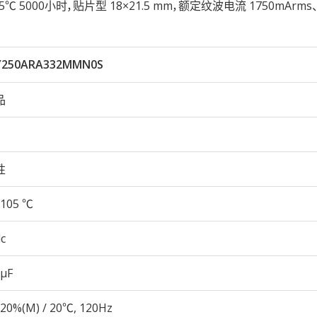
105℃ 5000小时，贴片型 18×21.5 mm，额定纹波电流 1750mArm
Y250ARA332MMN0S
品
性
105 ℃
c
 µF
20%(M) / 20℃, 120Hz