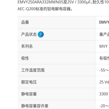
EMVY250ARA332MMN0S是25V / 3300µF，耐久性
AEC-Q200标准的铝电解电容器。
品番
EMV
产品状态
?
量产
系列名
MVY
极性
有极
工作温度范围
-55～
额定电压
25 Vd
静电容量
3300
静电容量容许差
-20～