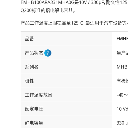
EMHB100ARA331MHA0G是10V / 330µF，耐久性1
Q200标准的铝电解电容器。
产品工作温度上限提高至125℃，最适用于汽车设备等
品番
EMH
产品状态
?
量产
系列名
MHB
极性
有极
工作温度范围
-40～
额定电压
10 Vd
静电容量
330 