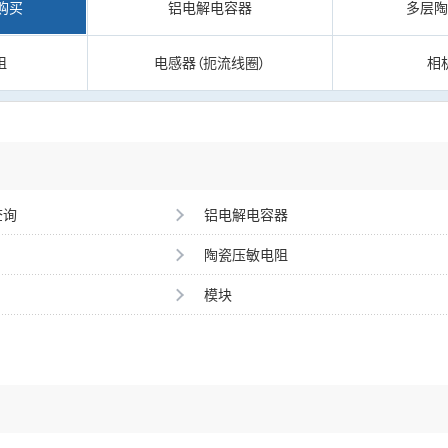
购买
铝电解电容器
多层
阻
电感器（扼流线圈）
相
查询
铝电解电容器
陶瓷压敏电阻
模块