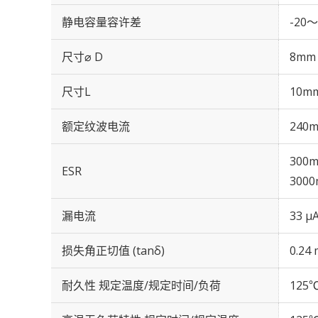
静电容量容许差
-20～
尺寸⌀ D
8mm
尺寸L
10m
额定纹波电流
240m
300m
ESR
3000
漏电流
33 μ
损失角正切值 (tanδ)
0.24 
耐久性 规定温度/规定时间/负荷
125℃