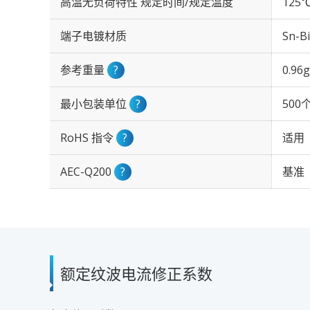
高温无负荷特性 规定时间/规定温度
125℃
端子电镀材质
Sn-Bi
参考重量
?
0.96g
最小包装单位
?
500
RoHS 指令
?
适用
AEC-Q200
?
基准
额定纹波电流修正系数