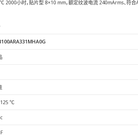
25℃ 2000小时，贴片型 8×10 mm，额定纹波电流 240mArms、符合A
。
B100ARA331MHA0G
品
性
125 ℃
c
µF