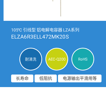
105℃ 引线型 铝电解电容器 LZA系列
ELZA6R3ELL472MK20S
耐清洗
AEC-Q200
RoHS
长寿命
低阻抗
电源输出平滑用等