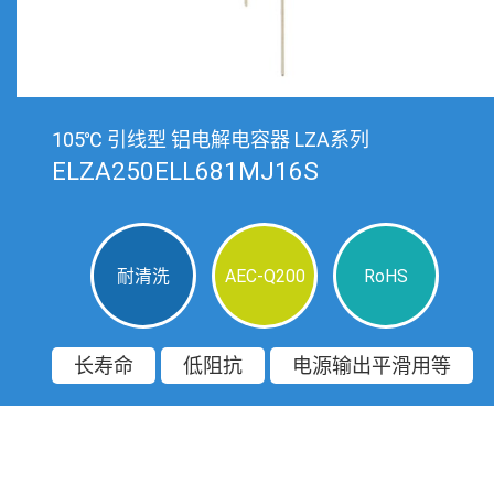
105℃ 引线型 铝电解电容器 LZA系列
ELZA250ELL681MJ16S
耐清洗
AEC-Q200
RoHS
长寿命
低阻抗
电源输出平滑用等