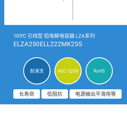
105℃ 引线型 铝电解电容器 LZA系列
ELZA250ELL222MK25S
耐清洗
AEC-Q200
RoHS
长寿命
低阻抗
电源输出平滑用等