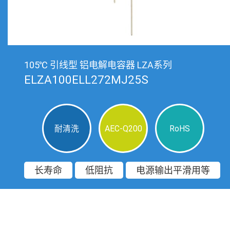
105℃ 引线型 铝电解电容器 LZA系列
ELZA100ELL272MJ25S
耐清洗
AEC-Q200
RoHS
长寿命
低阻抗
电源输出平滑用等