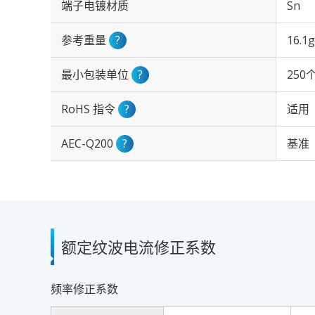
端子电镀材质
Sn
参考重量
?
16.1g
最小包装单位
?
250
RoHS 指令
?
适用
AEC-Q200
?
基准
额定纹波电流修正系数
频率修正系数