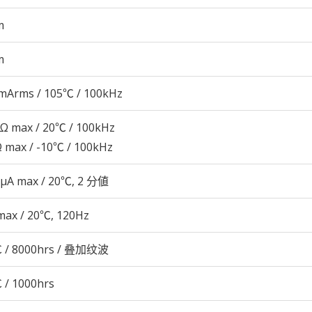
m
m
mArms / 105℃ / 100kHz
5Ω max / 20℃ / 100kHz
Ω max / -10℃ / 100kHz
 μA max / 20℃, 2 分値
max / 20℃, 120Hz
 / 8000hrs / 叠加纹波
 / 1000hrs