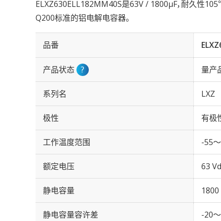
ELXZ630ELL182MM40S是63V / 1800µF，耐久性
Q200标准的铝电解电容器。
品番
ELXZ
产品状态
?
量产
系列名
LXZ
极性
有极
工作温度范围
-55～
额定电压
63 Vd
静电容量
1800
静电容量容许差
-20～