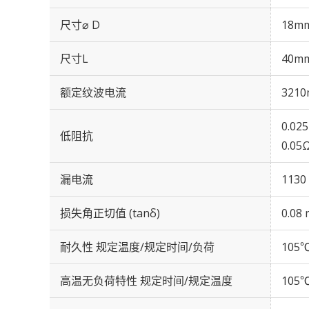
尺寸⌀ D
18m
尺寸L
40m
额定纹波电流
3210
0.02
低阻抗
0.05
漏电流
1130
损失角正切值 (tanδ)
0.08 
耐久性 规定温度/规定时间/负荷
105℃
高温无负荷特性 规定时间/规定温度
105℃