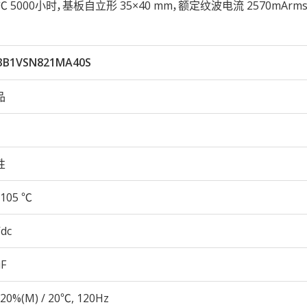
性105℃ 5000小时，基板自立形 35×40 mm，额定纹波电流 2570mAr
3B1VSN821MA40S
品
性
105 ℃
Vdc
µF
20%(M) / 20℃, 120Hz