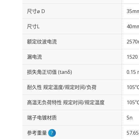
尺寸⌀ D
35m
尺寸L
40m
额定纹波电流
2570
漏电流
1520
损失角正切值 (tanδ)
0.15 
耐久性 规定温度/规定时间/负荷
105℃
高温无负荷特性 规定时间/规定温度
105℃
端子电镀材质
Sn
参考重量
?
57.6