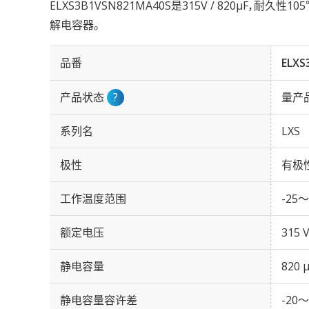
ELXS3B1VSN821MA40S是315V / 820µF，耐久
解电容器。
品番
ELXS
产品状态
?
量产
系列名
LXS
极性
有极
工作温度范围
-25～
额定电压
315 
静电容量
820 
静电容量容许差
-20～