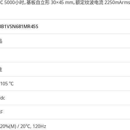
性105℃ 5000小时，基板自立形 30×45 mm，额定纹波电流 2250mAr
3B1VSN681MR45S
品
性
105 ℃
Vdc
µF
20%(M) / 20℃, 120Hz