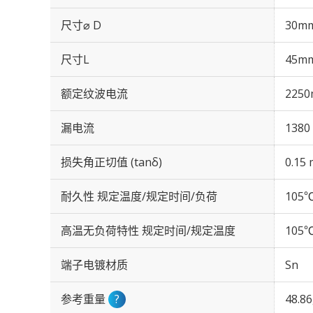
尺寸⌀ D
30m
尺寸L
45m
额定纹波电流
2250
漏电流
1380
损失角正切值 (tanδ)
0.15 
耐久性 规定温度/规定时间/负荷
105℃
高温无负荷特性 规定时间/规定温度
105℃
端子电镀材质
Sn
参考重量
?
48.8