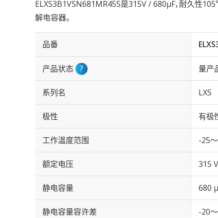
ELXS3B1VSN681MR45S是315V / 680µF，耐久
解电容器。
品番
ELXS
产品状态
?
量产
系列名
LXS
极性
有极
工作温度范围
-25～
额定电压
315 
静电容量
680 
静电容量容许差
-20～