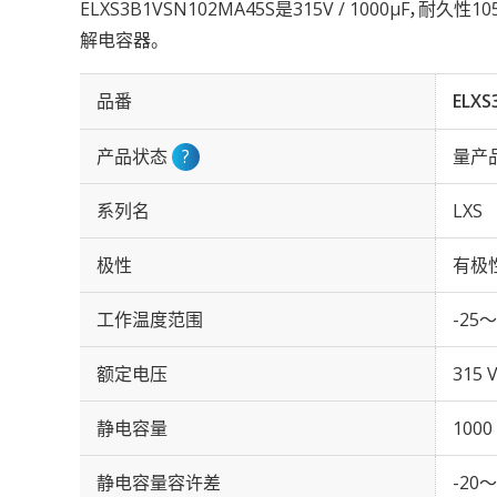
ELXS3B1VSN102MA45S是315V / 1000µF，耐
解电容器。
品番
ELXS
产品状态
?
量产
系列名
LXS
极性
有极
工作温度范围
-25～
额定电压
315 
静电容量
1000
静电容量容许差
-20～