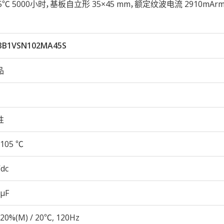
久性105℃ 5000小时，基板自立形 35×45 mm，额定纹波电流 2910mA
3B1VSN102MA45S
品
性
105 ℃
Vdc
 µF
20%(M) / 20℃, 120Hz