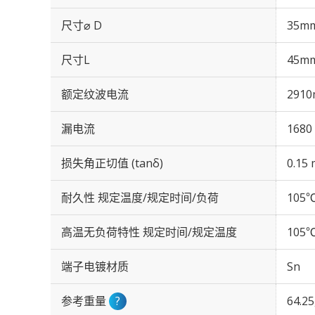
尺寸⌀ D
35m
尺寸L
45m
额定纹波电流
2910
漏电流
1680
损失角正切值 (tanδ)
0.15 
耐久性 规定温度/规定时间/负荷
105℃
高温无负荷特性 规定时间/规定温度
105℃
端子电镀材质
Sn
参考重量
?
64.2