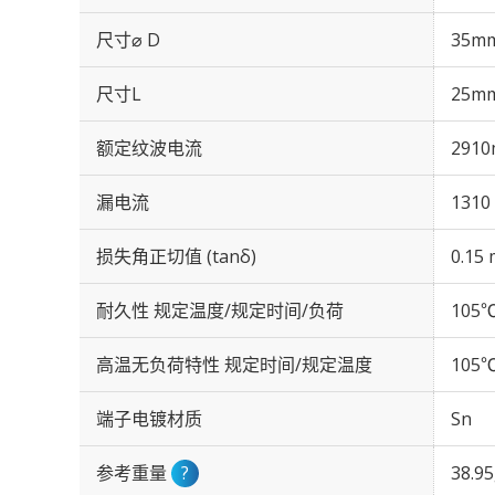
尺寸⌀ D
35m
尺寸L
25m
额定纹波电流
2910
漏电流
1310
损失角正切值 (tanδ)
0.15 
耐久性 规定温度/规定时间/负荷
105℃
高温无负荷特性 规定时间/规定温度
105℃
端子电镀材质
Sn
参考重量
?
38.9