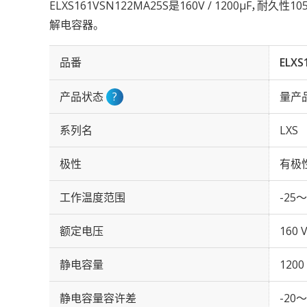
ELXS161VSN122MA25S是160V / 1200µF，耐久
解电容器。
品番
ELXS
产品状态
?
量产
系列名
LXS
极性
有极
工作温度范围
-25～
额定电压
160 
静电容量
1200
静电容量容许差
-20～