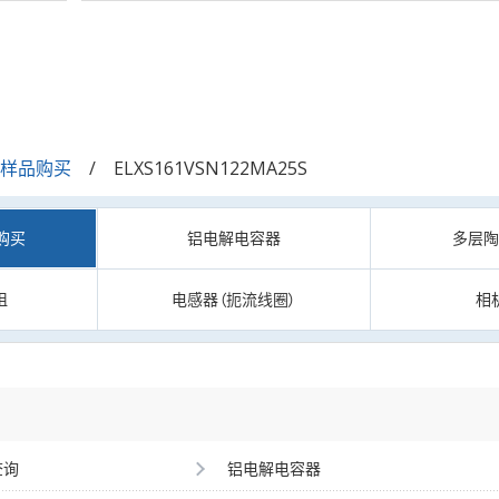
/样品购买
ELXS161VSN122MA25S
购买
铝电解电容器
多层
阻
电感器（扼流线圈）
相
查询
铝电解电容器