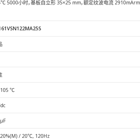
性105℃ 5000小时，基板自立形 35×25 mm，额定纹波电流 2910mA
161VSN122MA25S
品
性
105 ℃
Vdc
 µF
20%(M) / 20℃, 120Hz