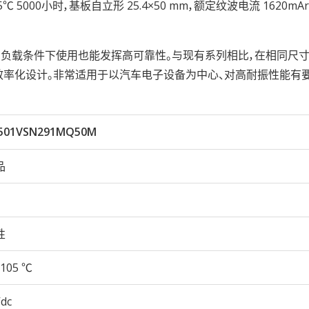
105℃ 5000小时，基板自立形 25.4×50 mm，额定纹波电流 1620mA
大的负载条件下使用也能发挥高可靠性。与现有系列相比，在相同尺
高效率化设计。非常适用于以汽车电子设备为中心、对高耐振性能有
501VSN291MQ50M
品
性
105 ℃
Vdc