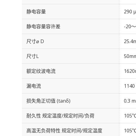
静电容量
290 
静电容量容许差
-20～
尺寸⌀ D
25.4
尺寸L
50m
额定纹波电流
1620
漏电流
1140
损失角正切值 (tanδ)
0.3 m
耐久性 规定温度/规定时间/负荷
105℃
高温无负荷特性 规定时间/规定温度
105℃