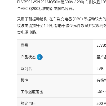
ELVB501VSN291MQ50M是500V / 290µF，耐久性
合AEC-Q200标准的铝电解电容器。
采用了耐振动结构，在车载充电器（OBC）等振动较
纹波电流提升至1.2倍，有助于减少元件数量并实现
类电源电路。
品番
ELVB
产品状态
?
量产
系列名
LVB
极性
有极
工作温度范围
-40～
额定电压
500 