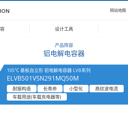
网站地图
ION
容
设计工具
产品阵容
铝电解电容器
105℃ 基板自立形 铝电解电容器 LVB系列
ELVB501VSN291MQ50M
耐振构造
长寿命
小型化
高纹波电流
车载用途(车载充电器等)