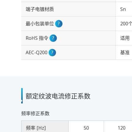
端子电镀材质
Sn
最小包装单位
?
200
RoHS 指令
?
适用
AEC-Q200
?
基准
额定纹波电流修正系数
频率修正系数
频率 [Hz]
50
120