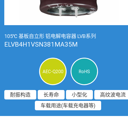
105℃ 基板自立形 铝电解电容器 LVB系列
ELVB4H1VSN381MA35M
AEC-Q200
RoHS
耐振构造
长寿命
小型化
高纹波电流
车载用途(车载充电器等)