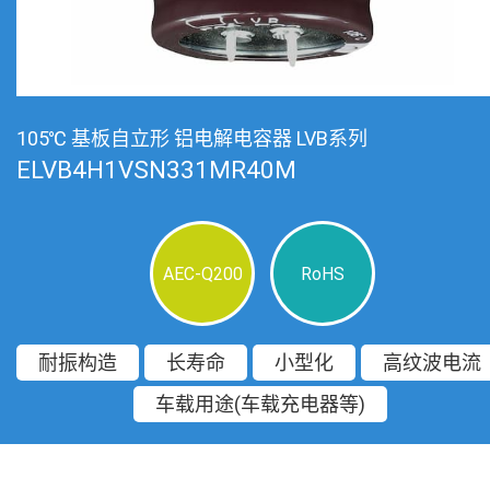
105℃ 基板自立形 铝电解电容器 LVB系列
ELVB4H1VSN331MR40M
AEC-Q200
RoHS
耐振构造
长寿命
小型化
高纹波电流
车载用途(车载充电器等)