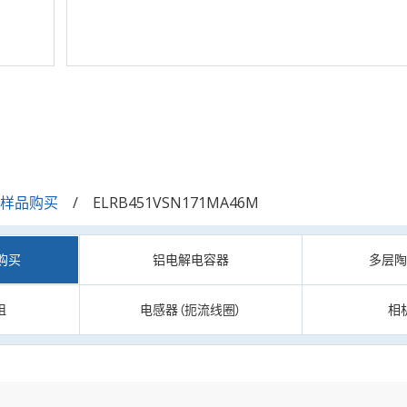
/样品购买
ELRB451VSN171MA46M
购买
铝电解电容器
多层
阻
电感器（扼流线圈）
相