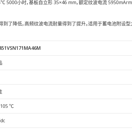
性105℃ 5000小时，基板自立形 35×46 mm，额定纹波电流 5950mA
ESR得到了降低，高频纹波电流耐量得到了提升。适用于蓄电池附设
451VSN171MA46M
品
性
105 ℃
Vdc