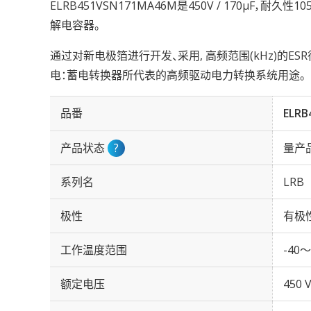
ELRB451VSN171MA46M是450V / 170µF，耐久
解电容器。
通过对新电极箔进行开发、采用, 高频范围(kHz)的
电：蓄电转换器所代表的高频驱动电力转换系统用途。
品番
ELRB
产品状态
?
量产
系列名
LRB
极性
有极
工作温度范围
-40～
额定电压
450 