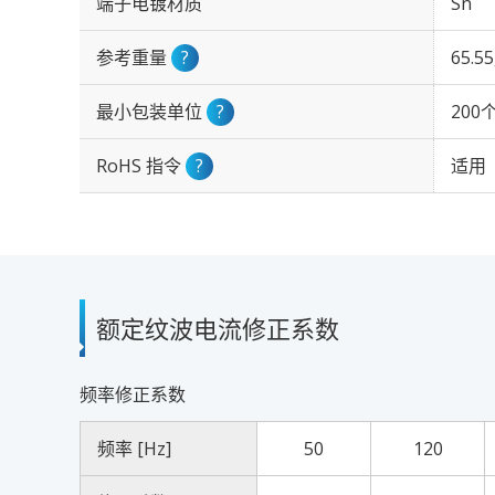
端子电镀材质
Sn
参考重量
?
65.5
最小包装单位
?
200
RoHS 指令
?
适用
额定纹波电流修正系数
频率修正系数
频率 [Hz]
50
120