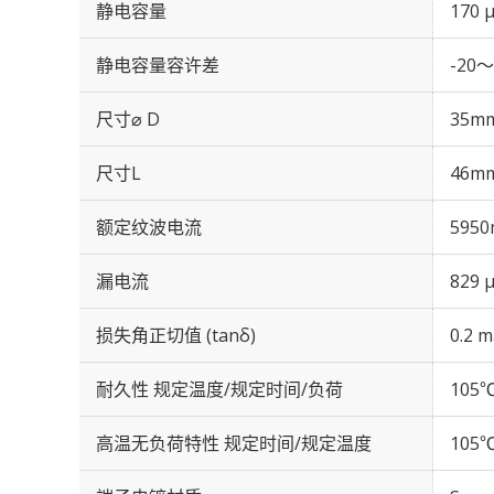
静电容量
170 
静电容量容许差
-20～
尺寸⌀ D
35m
尺寸L
46m
额定纹波电流
5950
漏电流
829 
损失角正切值 (tanδ)
0.2 m
耐久性 规定温度/规定时间/负荷
105℃
高温无负荷特性 规定时间/规定温度
105℃