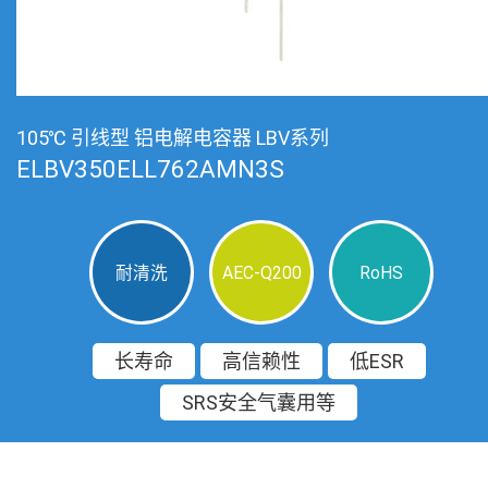
105℃ 引线型 铝电解电容器 LBV系列
ELBV350ELL762AMN3S
耐清洗
AEC-Q200
RoHS
长寿命
高信赖性
低ESR
SRS安全气囊用等