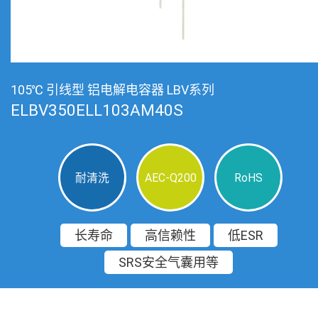
105℃ 引线型 铝电解电容器 LBV系列
ELBV350ELL103AM40S
耐清洗
AEC-Q200
RoHS
长寿命
高信赖性
低ESR
SRS安全气囊用等