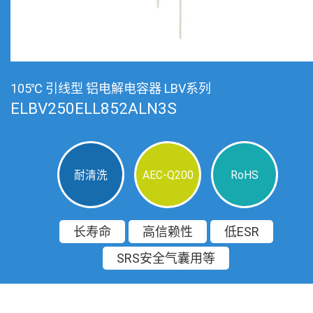
105℃ 引线型 铝电解电容器 LBV系列
ELBV250ELL852ALN3S
耐清洗
AEC-Q200
RoHS
长寿命
高信赖性
低ESR
SRS安全气囊用等