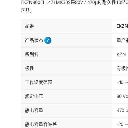
EKZN800ELL471MK30S是80V / 470µF，耐久性1
容器。
品番
EKZN
产品状态
?
量产
系列名
KZN
极性
有极
工作温度范围
-40～
额定电压
80 Vd
静电容量
470 
静电容量容许差
-20～