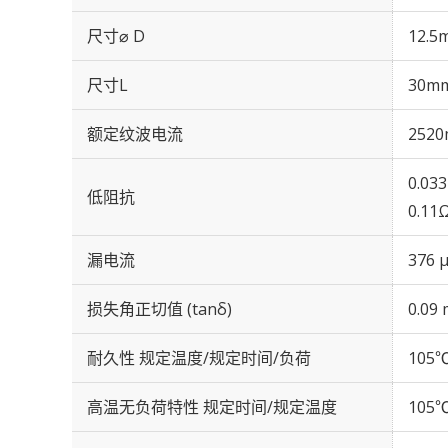
尺寸⌀ D
12.5
尺寸L
30m
额定纹波电流
2520
0.03
低阻抗
0.11
漏电流
376 
损失角正切值 (tanδ)
0.09 
耐久性 规定温度/规定时间/负荷
105℃
高温无负荷特性 规定时间/规定温度
105℃