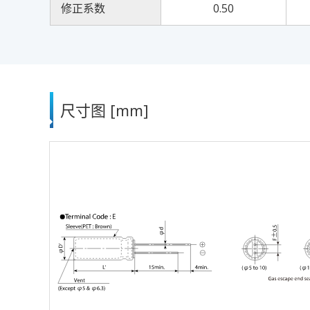
修正系数
0.50
尺寸图 [mm]