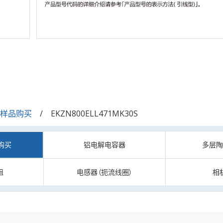
/样品购买
EKZN800ELL471MK30S
购买
铝电解电容器
多层
阻
电感器（扼流线圈）
相