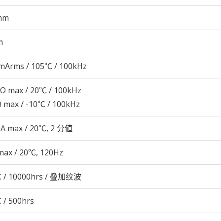
mm
m
mArms / 105℃ / 100kHz
3Ω max / 20℃ / 100kHz
Ω max / -10℃ / 100kHz
μA max / 20℃, 2 分値
max / 20℃, 120Hz
 / 10000hrs / 叠加纹波
 / 500hrs