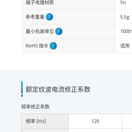
端子电镀材质
Sn
参考重量
?
5.5g
最小包装单位
?
100
RoHS 指令
?
适用
额定纹波电流修正系数
频率修正系数
频率 [Hz]
120