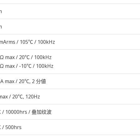
m
m
mArms / 105℃ / 100kHz
2Ω max / 20℃ / 100kHz
6Ω max / -10℃ / 100kHz
μA max / 20℃, 2 分値
max / 20℃, 120Hz
 / 10000hrs / 叠加纹波
 / 500hrs