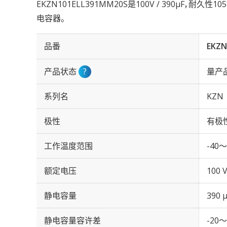
EKZN101ELL391MM20S是100V / 390µF，耐久性
电容器。
品番
EKZN
产品状态
?
量产
系列名
KZN
极性
有极
工作温度范围
-40～
额定电压
100 
静电容量
390 
静电容量容许差
-20～