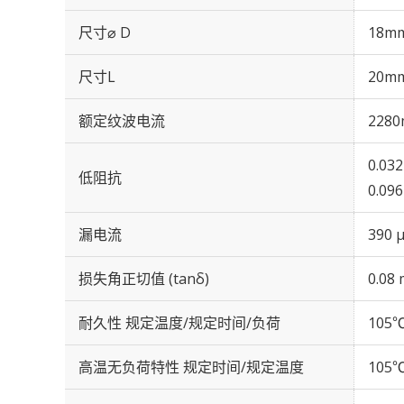
尺寸⌀ D
18m
尺寸L
20m
额定纹波电流
2280
0.03
低阻抗
0.09
漏电流
390 
损失角正切值 (tanδ)
0.08 
耐久性 规定温度/规定时间/负荷
105℃
高温无负荷特性 规定时间/规定温度
105℃