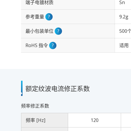
端子电镀材质
Sn
参考重量
?
9.2g
最小包装单位
?
500
RoHS 指令
?
适用
额定纹波电流修正系数
频率修正系数
频率 [Hz]
120