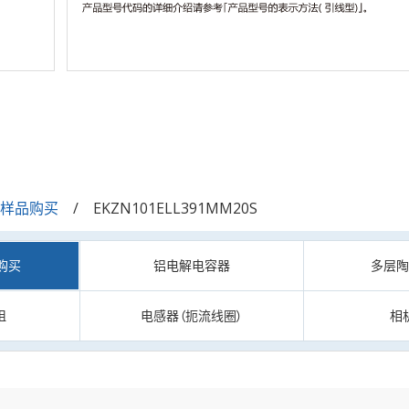
/样品购买
EKZN101ELL391MM20S
购买
铝电解电容器
多层
阻
电感器（扼流线圈）
相