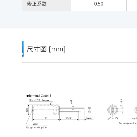
修正系数
0.50
尺寸图 [mm]