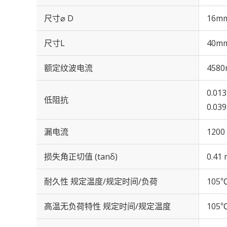
尺寸⌀ D
16m
尺寸L
40m
额定纹波电流
4580
0.01
低阻抗
0.03
漏电流
1200
损失角正切值 (tanδ)
0.41 
耐久性 规定温度/规定时间/负荷
105℃
高温无负荷特性 规定时间/规定温度
105℃