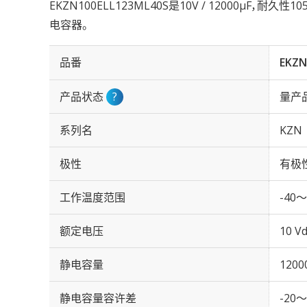
EKZN100ELL123ML40S是10V / 12000µF，耐久
电容器。
品番
EKZN
产品状态
?
量产
系列名
KZN
极性
有极
工作温度范围
-40～
额定电压
10 Vd
静电容量
1200
静电容量容许差
-20～