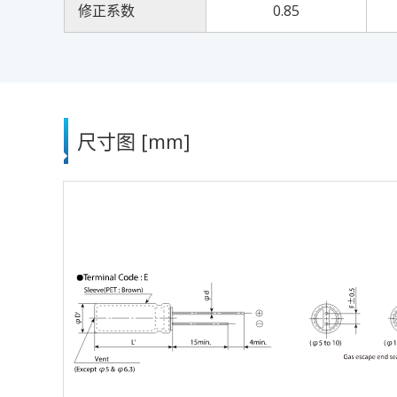
修正系数
0.85
尺寸图 [mm]