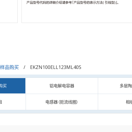
/样品购买
EKZN100ELL123ML40S
购买
铝电解电容器
多层
阻
电感器（扼流线圈）
相