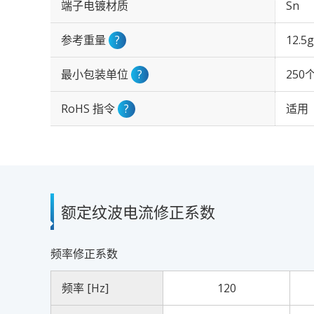
端子电镀材质
Sn
参考重量
?
12.5g
最小包装单位
?
250
RoHS 指令
?
适用
额定纹波电流修正系数
频率修正系数
频率 [Hz]
120