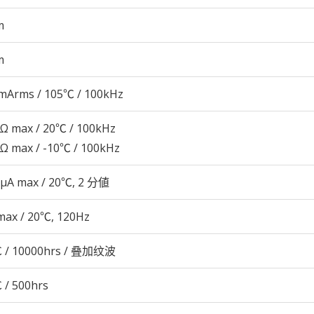
m
m
mArms / 105℃ / 100kHz
3Ω max / 20℃ / 100kHz
9Ω max / -10℃ / 100kHz
 μA max / 20℃, 2 分値
max / 20℃, 120Hz
 / 10000hrs / 叠加纹波
 / 500hrs