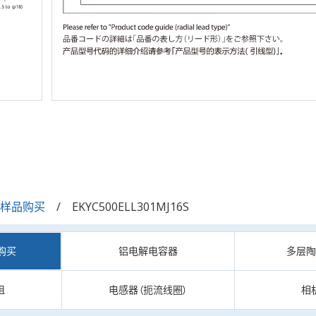
/样品购买
EKYC500ELL301MJ16S
购买
铝电解电容器
多层
阻
电感器（扼流线圈）
相