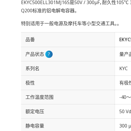
EKYC500ELL301MJ16S是50V / 300µF，耐久性10
Q200标准的铝电解电容器。
特别适用于一般电源及摩托车等小型交通工具。。
品番
EKYC
产品状态
?
量产
系列名
KYC
极性
有极
工作温度范围
-40～
额定电压
50 Vd
静电容量
300 