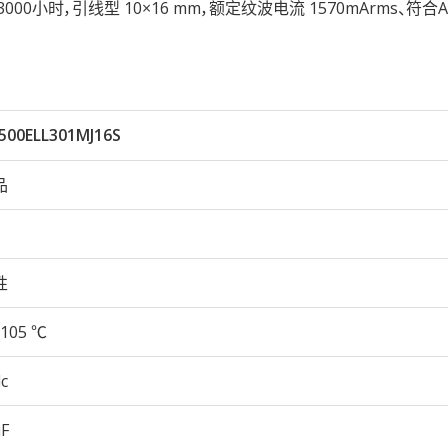
5℃ 3000小时，引线型 10×16 mm，额定纹波电流 1570mArms、符合A
500ELL301MJ16S
品
性
105 ℃
c
µF