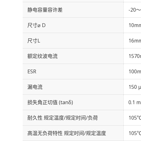
静电容量容许差
-20～
尺寸⌀ D
10m
尺寸L
16m
额定纹波电流
1570
ESR
100m
漏电流
150 
损失角正切值 (tanδ)
0.1 m
耐久性 规定温度/规定时间/负荷
105℃
高温无负荷特性 规定时间/规定温度
105℃