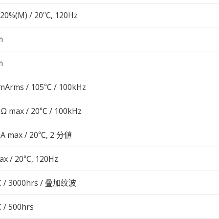
20%(M) / 20℃, 120Hz
m
m
mArms / 105℃ / 100kHz
Ω max / 20℃ / 100kHz
μA max / 20℃, 2 分値
ax / 20℃, 120Hz
 / 3000hrs / 叠加纹波
 / 500hrs