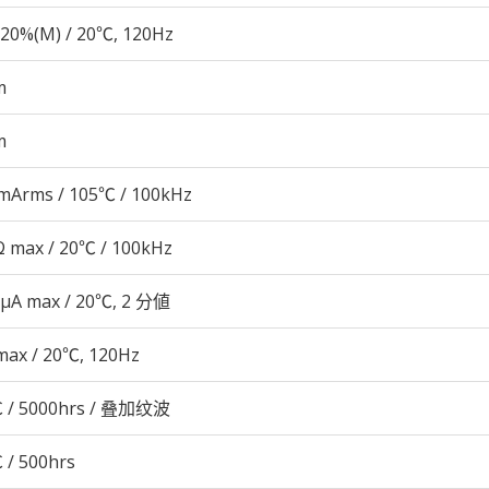
20%(M) / 20℃, 120Hz
m
m
mArms / 105℃ / 100kHz
 max / 20℃ / 100kHz
 μA max / 20℃, 2 分値
max / 20℃, 120Hz
 / 5000hrs / 叠加纹波
 / 500hrs