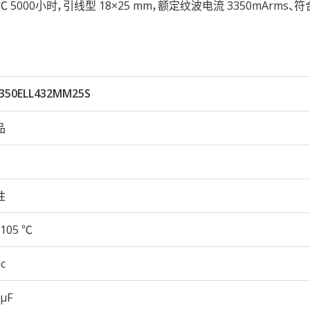
105℃ 5000小时，引线型 18×25 mm，额定纹波电流 3350mArms、符
350ELL432MM25S
品
性
105 ℃
c
 µF