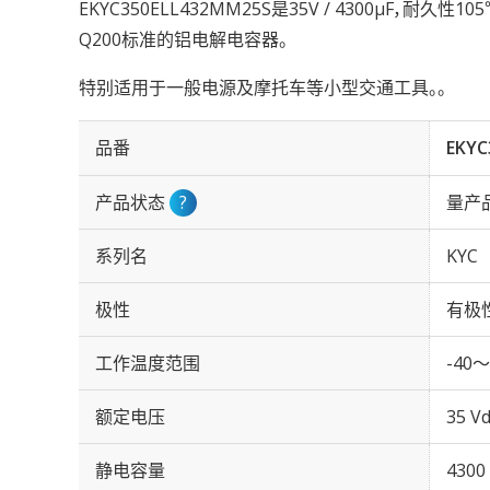
EKYC350ELL432MM25S是35V / 4300µF，耐久性
Q200标准的铝电解电容器。
特别适用于一般电源及摩托车等小型交通工具。。
品番
EKYC
产品状态
?
量产
系列名
KYC
极性
有极
工作温度范围
-40～
额定电压
35 Vd
静电容量
4300