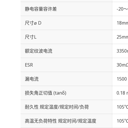
静电容量容许差
-20～
尺寸⌀ D
18m
尺寸L
25m
额定纹波电流
3350
ESR
30mΩ
漏电流
1500
损失角正切值 (tanδ)
0.18 
耐久性 规定温度/规定时间/负荷
105℃
高温无负荷特性 规定时间/规定温度
105℃