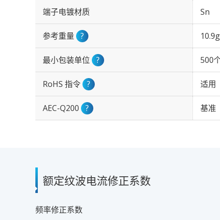
端子电镀材质
Sn
参考重量
?
10.9g
最小包装单位
?
500
RoHS 指令
?
适用
AEC-Q200
?
基准
额定纹波电流修正系数
频率修正系数