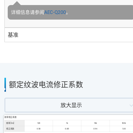
详细信息请参阅
AEC-Q200
。
基准
额定纹波电流修正系数
放大显示
频率修正系数
频率 [Hz]
120
1k
10k
100k
修正系数
0.50
0.85
0.94
1.00