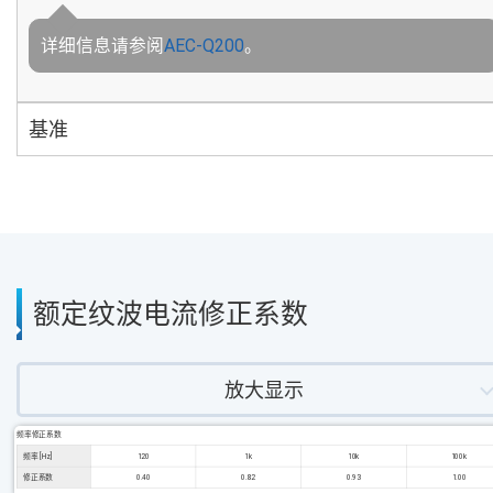
详细信息请参阅
AEC-Q200
。
基准
额定纹波电流修正系数
放大显示
频率修正系数
频率 [Hz]
120
1k
10k
100k
修正系数
0.40
0.82
0.93
1.00