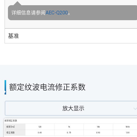
详细信息请参阅
AEC-Q200
。
基准
额定纹波电流修正系数
放大显示
频率修正系数
频率 [Hz]
120
1k
10k
100k
修正系数
0.40
0.75
0.90
1.00