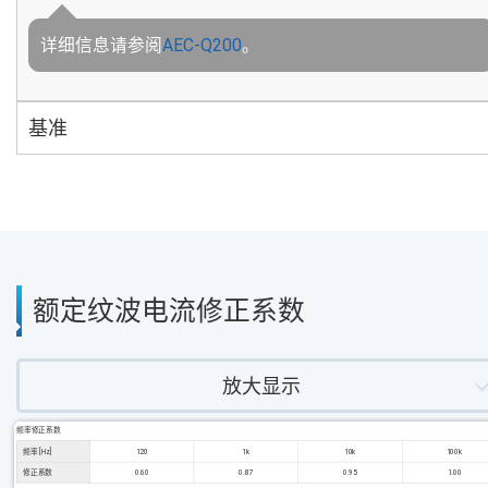
详细信息请参阅
AEC-Q200
。
基准
额定纹波电流修正系数
放大显示
频率修正系数
频率 [Hz]
120
1k
10k
100k
修正系数
0.60
0.87
0.95
1.00