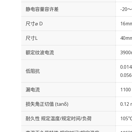
静电容量容许差
-20～
尺寸⌀ D
16m
尺寸L
40m
额定纹波电流
3900
0.01
低阻抗
0.05
漏电流
1100
损失角正切值 (tanδ)
0.12 
耐久性 规定温度/规定时间/负荷
105℃