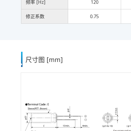
频率 [Hz]
120
修正系数
0.75
尺寸图 [mm]