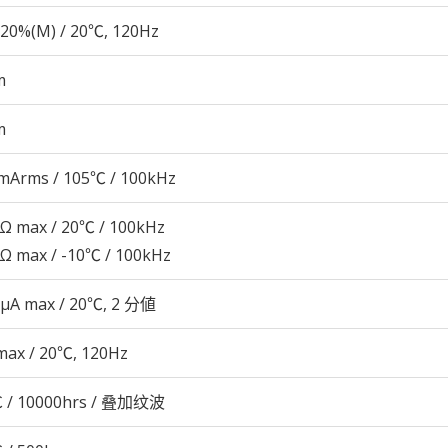
20%(M) / 20℃, 120Hz
m
m
mArms / 105℃ / 100kHz
4Ω max / 20℃ / 100kHz
6Ω max / -10℃ / 100kHz
 μA max / 20℃, 2 分値
max / 20℃, 120Hz
 / 10000hrs / 叠加纹波