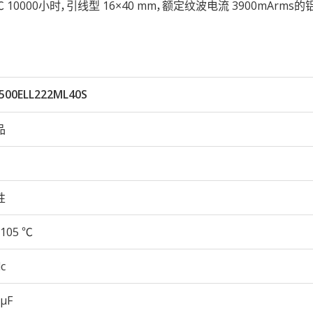
105℃ 10000小时，引线型 16×40 mm，额定纹波电流 3900mArms
500ELL222ML40S
品
性
105 ℃
c
 µF