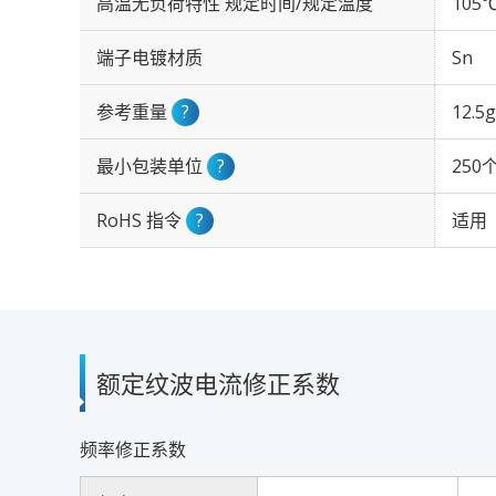
高温无负荷特性 规定时间/规定温度
105℃
端子电镀材质
Sn
参考重量
?
12.5g
最小包装单位
?
250
RoHS 指令
?
适用
额定纹波电流修正系数
频率修正系数