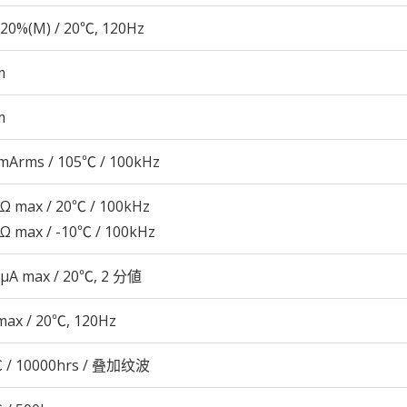
20%(M) / 20℃, 120Hz
m
m
mArms / 105℃ / 100kHz
3Ω max / 20℃ / 100kHz
2Ω max / -10℃ / 100kHz
 μA max / 20℃, 2 分値
max / 20℃, 120Hz
 / 10000hrs / 叠加纹波