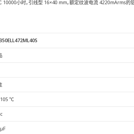
105℃ 10000小时，引线型 16×40 mm，额定纹波电流 4220mArms
350ELL472ML40S
品
性
105 ℃
c
 µF