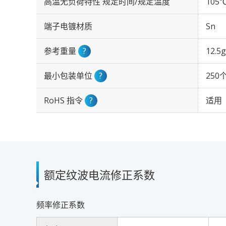
高温无负荷特性 规定时间/规定温度
105℃
端子电镀材质
Sn
参考重量
?
12.5g
最小包装单位
?
250
RoHS 指令
?
适用
额定纹波电流修正系数
频率修正系数