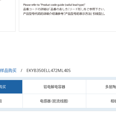
/样品购买
EKYB350ELL472ML40S
购买
铝电解电容器
多层
阻
电感器（扼流线圈）
相