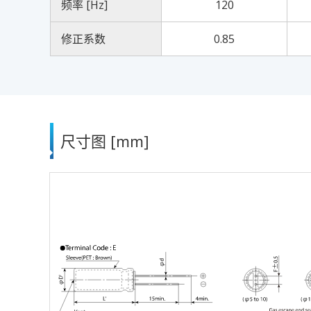
频率 [Hz]
120
修正系数
0.85
尺寸图 [mm]