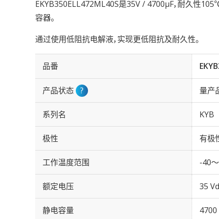
EKYB350ELL472ML40S是35V / 4700µF，耐久性
容器。
通过使用低阻抗电解液，实现更低阻抗及耐久性。
品番
EKYB
产品状态
?
量产
系列名
KYB
极性
有极
工作温度范围
-40～
额定电压
35 Vd
静电容量
4700