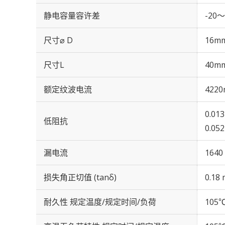
静电容量容许差
-20～
尺寸⌀ D
16m
尺寸L
40m
额定纹波电流
4220
0.01
低阻抗
0.05
漏电流
1640
损失角正切值 (tanδ)
0.18 
耐久性 规定温度/规定时间/负荷
105℃