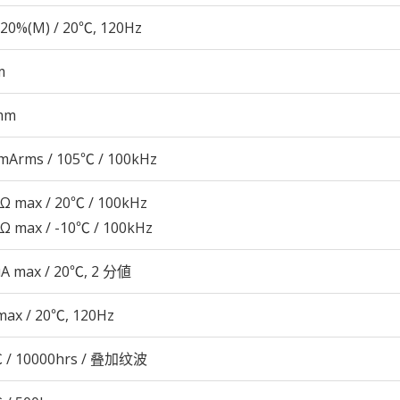
20%(M) / 20℃, 120Hz
m
mm
mArms / 105℃ / 100kHz
2Ω max / 20℃ / 100kHz
8Ω max / -10℃ / 100kHz
μA max / 20℃, 2 分値
max / 20℃, 120Hz
 / 10000hrs / 叠加纹波