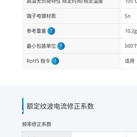
高温无负荷特性 规定时间/规定温度
105℃
端子电镀材质
Sn
参考重量
?
10.2g
最小包装单位
?
500
RoHS 指令
?
适用
额定纹波电流修正系数
频率修正系数