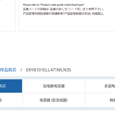
/样品购买
EKYB101ELL471MLN3S
购买
铝电解电容器
多层
阻
电感器（扼流线圈）
相