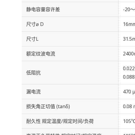
静电容量容许差
-20～
尺寸⌀ D
16m
尺寸L
31.5
额定纹波电流
2400
0.02
低阻抗
0.08
漏电流
470 
损失角正切值 (tanδ)
0.08 
耐久性 规定温度/规定时间/负荷
105℃