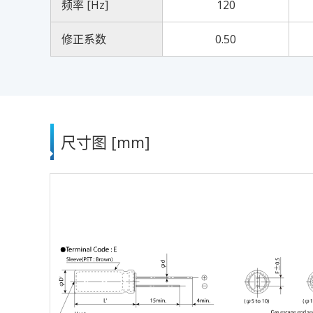
频率 [Hz]
120
修正系数
0.50
尺寸图 [mm]