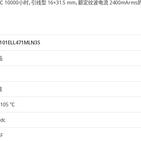
105℃ 10000小时，引线型 16×31.5 mm，额定纹波电流 2400mAr
101ELL471MLN3S
品
性
105 ℃
Vdc
µF