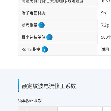
高温无负荷特性 规定时间/规定温度
105℃
端子电镀材质
Sn
参考重量
?
7.2g
最小包装单位
?
500
RoHS 指令
?
适用
额定纹波电流修正系数
频率修正系数