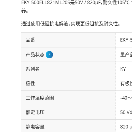
EKY-500ELL821ML20S是50V / 820µF，耐久性1
器。
通过使用低阻抗电解液，实现更低阻抗及耐久性。
品番
EKY-
产品状态
?
量产
系列名
KY
极性
有极
工作温度范围
-40～
额定电压
50 Vd
静电容量
820 