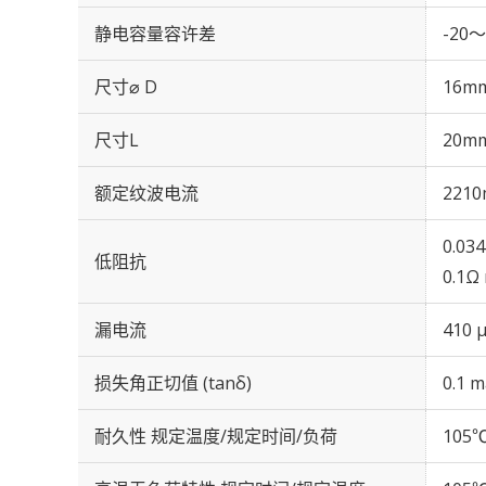
静电容量容许差
-20～
尺寸⌀ D
16m
尺寸L
20m
额定纹波电流
2210
0.03
低阻抗
0.1Ω
漏电流
410 
损失角正切值 (tanδ)
0.1 m
耐久性 规定温度/规定时间/负荷
105℃