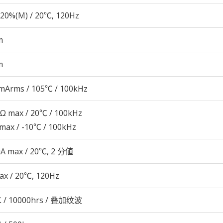
20%(M) / 20℃, 120Hz
m
m
mArms / 105℃ / 100kHz
4Ω max / 20℃ / 100kHz
 max / -10℃ / 100kHz
μA max / 20℃, 2 分値
ax / 20℃, 120Hz
 / 10000hrs / 叠加纹波