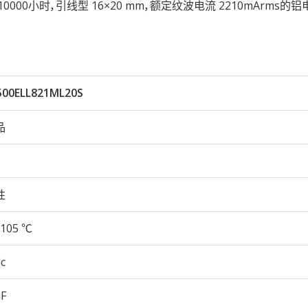
05℃ 10000小时，引线型 16×20 mm，额定纹波电流 2210mArms
500ELL821ML20S
品
性
105 ℃
c
µF