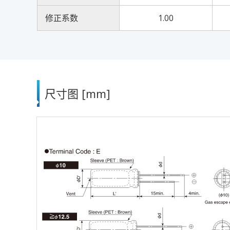
修正系数
1.00
尺寸图 [mm]