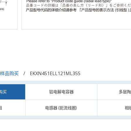
/样品购买
EKXN451ELL121ML35S
购买
铝电解电容器
多层
阻
电感器（扼流线圈）
相