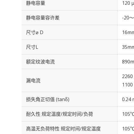
静电容量
120 
静电容量容许差
-20～
尺寸⌀ D
16m
尺寸L
35m
额定纹波电流
890m
2260
漏电流
1100
损失角正切值 (tanδ)
0.24 
耐久性 规定温度/规定时间/负荷
105℃
高温无负荷特性 规定时间/规定温度
105℃