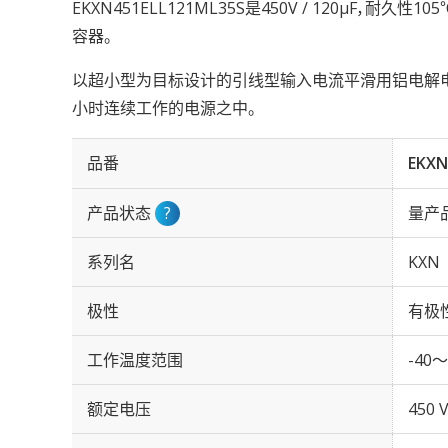
EKXN451ELL121ML35S是450V / 120µF，耐久性
容器。
以超小型为目标设计的引线型输入电流平滑用铝电解电容。实
小时连续工作的电源之中。
品番
EKXN
产品状态
?
量产
系列名
KXN
极性
有极
工作温度范围
-40～
额定电压
450 