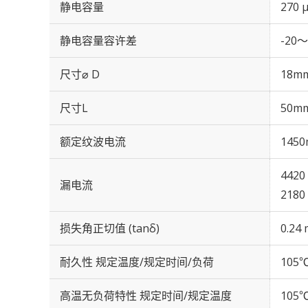
静电容量
270 
静电容量容许差
-20～
尺寸⌀ D
18m
尺寸L
50m
额定纹波电流
1450
4420
漏电流
2180
损失角正切值 (tanδ)
0.24 
耐久性 规定温度/规定时间/负荷
105℃
高温无负荷特性 规定时间/规定温度
105℃