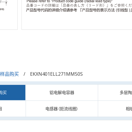
/样品购买
EKXN401ELL271MM50S
购买
铝电解电容器
多层
阻
电感器（扼流线圈）
相