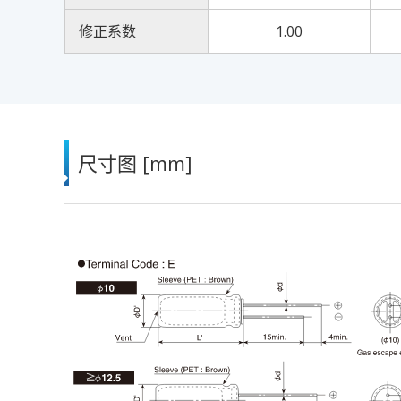
修正系数
1.00
尺寸图 [mm]