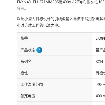
EKXN401ELL271MM50S是400V / 270µF，耐久
容器。
以超小型为目标设计的引线型输入电流平滑用铝电解电容。实
小时连续工作的电源之中。
品番
EKXN
产品状态
?
量产
系列名
KXN
极性
有极
工作温度范围
-40～
额定电压
400 