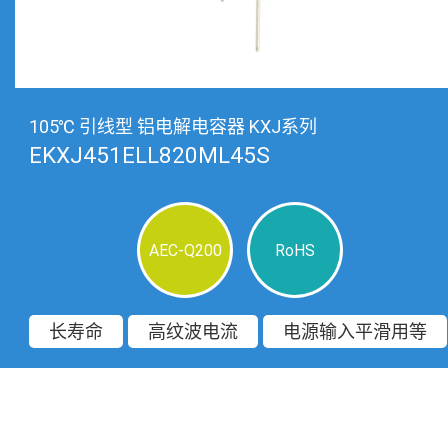
105℃ 引线型 铝电解电容器 KXJ系列
EKXJ451ELL820ML45S
AEC-Q200
RoHS
长寿命
高纹波电流
电源输入平滑用等