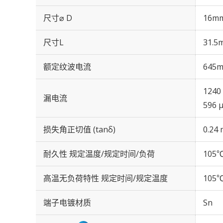
尺寸⌀ D
16m
尺寸L
31.5
额定纹波电流
645m
1240
漏电流
596 
损失角正切值 (tanδ)
0.24 
耐久性 规定温度/规定时间/负荷
105℃
高温无负荷特性 规定时间/规定温度
105℃
端子电镀材质
Sn