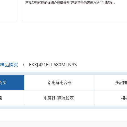
/样品购买
EKXJ421ELL680MLN3S
购买
铝电解电容器
多层
阻
电感器（扼流线圈）
相