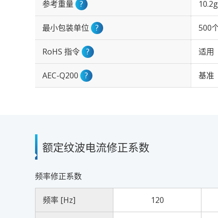
参考重量
?
10.2g
最小包装单位
?
500
RoHS 指令
?
适用
AEC-Q200
?
基准
额定纹波电流修正系数
频率修正系数
频率 [Hz]
120