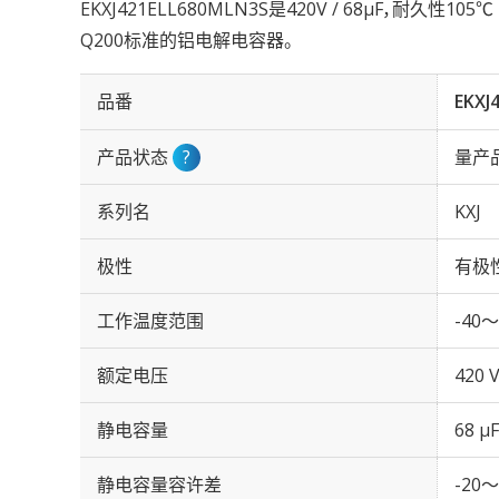
EKXJ421ELL680MLN3S是420V / 68µF，耐久性10
Q200标准的铝电解电容器。
品番
EKXJ
产品状态
?
量产
系列名
KXJ
极性
有极
工作温度范围
-40～
额定电压
420 
静电容量
68 µF
静电容量容许差
-20～