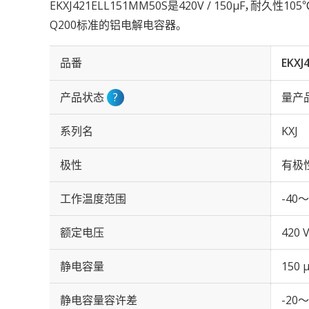
EKXJ421ELL151MM50S是420V / 150µF，耐久性1
Q200标准的铝电解电容器。
品番
EKXJ
产品状态
?
量产
系列名
KXJ
极性
有极
工作温度范围
-40～
额定电压
420 
静电容量
150 
静电容量容许差
-20～