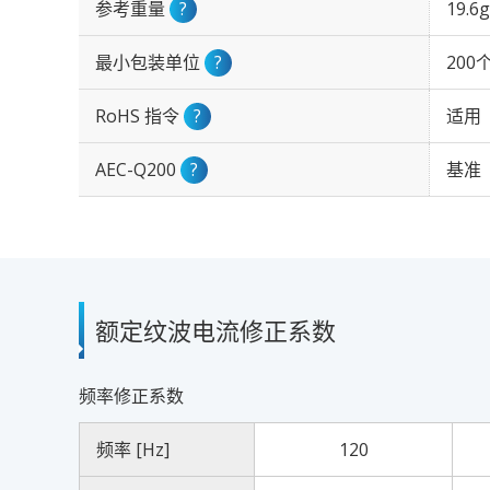
参考重量
?
19.6g
最小包装单位
?
200
RoHS 指令
?
适用
AEC-Q200
?
基准
额定纹波电流修正系数
频率修正系数
频率 [Hz]
120