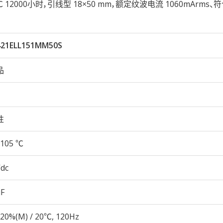
05℃ 12000小时，引线型 18×50 mm，额定纹波电流 1060mArms、符
421ELL151MM50S
品
性
105 ℃
Vdc
µF
20%(M) / 20℃, 120Hz