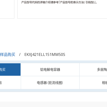
/样品购买
EKXJ421ELL151MM50S
购买
铝电解电容器
多层
阻
电感器（扼流线圈）
相