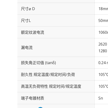
尺寸⌀ D
18m
尺寸L
50m
额定纹波电流
1060
2620
漏电流
1280
损失角正切值 (tanδ)
0.24 
耐久性 规定温度/规定时间/负荷
105℃
高温无负荷特性 规定时间/规定温度
105℃
端子电镀材质
Sn