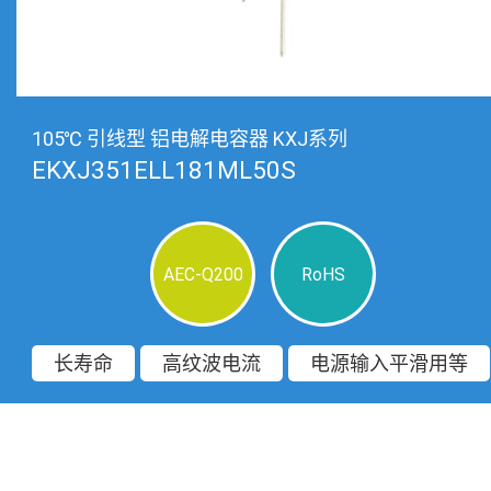
105℃ 引线型 铝电解电容器 KXJ系列
EKXJ351ELL181ML50S
AEC-Q200
RoHS
长寿命
高纹波电流
电源输入平滑用等