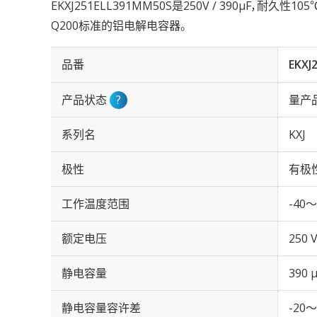
EKXJ251ELL391MM50S是250V / 390µF，耐久性1
Q200标准的铝电解电容器。
品番
EKXJ
产品状态
?
量产
系列名
KXJ
极性
有极
工作温度范围
-40～
额定电压
250 
静电容量
390 
静电容量容许差
-20～