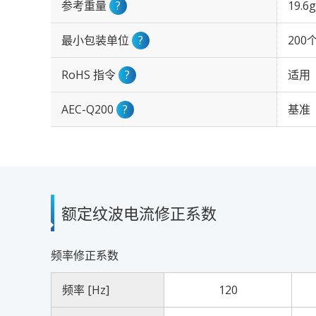
参考重量
?
19.6g
最小包装单位
?
200
RoHS 指令
?
适用
AEC-Q200
?
基准
额定纹波电流修正系数
频率修正系数
频率 [Hz]
120