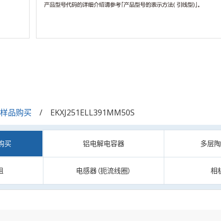
/样品购买
EKXJ251ELL391MM50S
购买
铝电解电容器
多层
阻
电感器（扼流线圈）
相