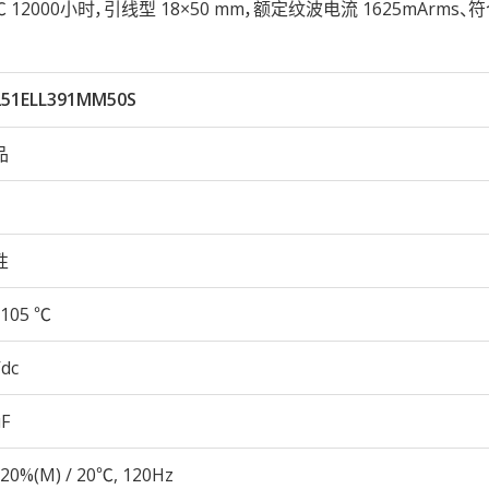
05℃ 12000小时，引线型 18×50 mm，额定纹波电流 1625mArms、符
251ELL391MM50S
品
性
105 ℃
Vdc
µF
20%(M) / 20℃, 120Hz