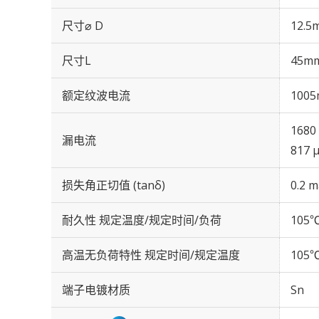
尺寸⌀ D
12.5
尺寸L
45m
额定纹波电流
1005
1680
漏电流
817 
损失角正切值 (tanδ)
0.2 m
耐久性 规定温度/规定时间/负荷
105℃
高温无负荷特性 规定时间/规定温度
105℃
端子电镀材质
Sn