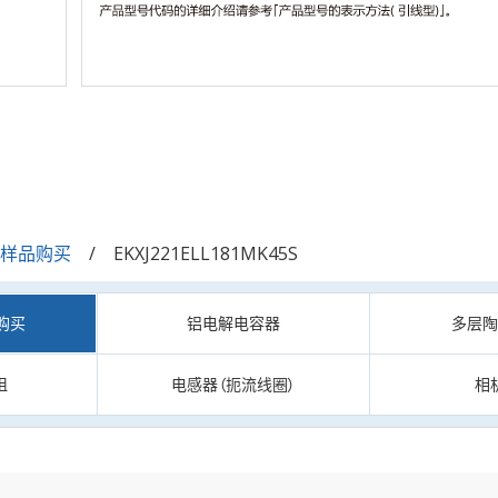
/样品购买
EKXJ221ELL181MK45S
购买
铝电解电容器
多层
阻
电感器（扼流线圈）
相