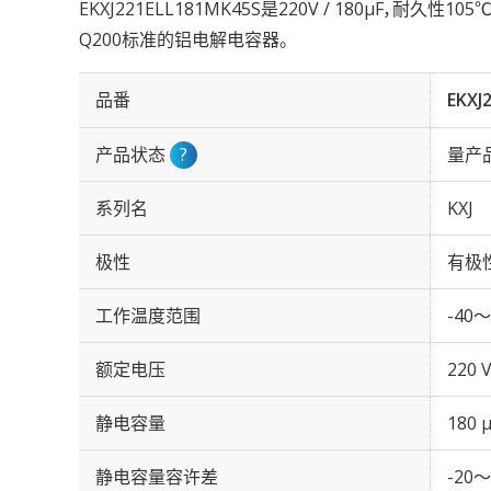
EKXJ221ELL181MK45S是220V / 180µF，耐久性1
Q200标准的铝电解电容器。
品番
EKXJ
产品状态
?
量产
系列名
KXJ
极性
有极
工作温度范围
-40～
额定电压
220 
静电容量
180 
静电容量容许差
-20～