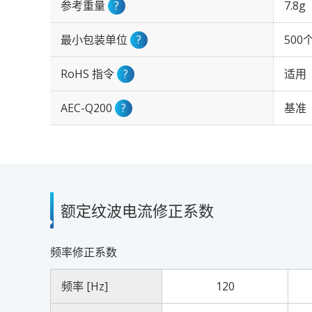
参考重量
?
7.8g
最小包装单位
?
500
RoHS 指令
?
适用
AEC-Q200
?
基准
额定纹波电流修正系数
频率修正系数
频率 [Hz]
120