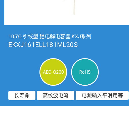
105℃ 引线型 铝电解电容器 KXJ系列
EKXJ161ELL181ML20S
AEC-Q200
RoHS
长寿命
高纹波电流
电源输入平滑用等