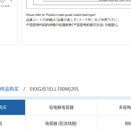
/样品购买
EKXG351ELL100MJ20S
购买
铝电解电容器
多层
阻
电感器（扼流线圈）
相