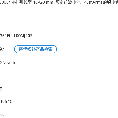
105℃ 8000小时，引线型 10×20 mm，额定纹波电流 140mArms的铝
351ELL100MJ20S
停产
替代候补产品检索
XN series
性
105 ℃
Vdc