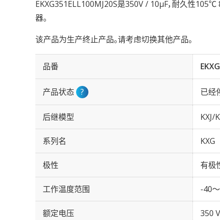
EKXG351ELL100MJ20S是350V / 10µF，耐久性
器。
该产品为生产终止产品。请考虑切换其他产品。
品番
EKXG
产品状态
?
已经
后继模型
KXJ/K
系列名
KXG
极性
有极
工作温度范围
-40～
额定电压
350 