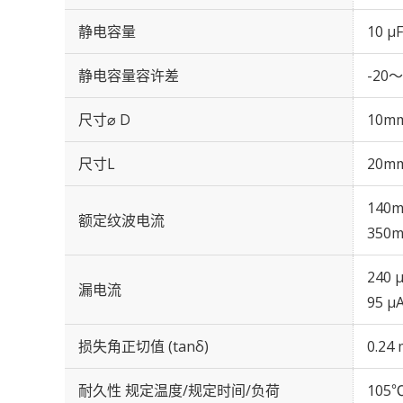
静电容量
10 µF
静电容量容许差
-20～
尺寸⌀ D
10m
尺寸L
20m
140m
额定纹波电流
350m
240 
漏电流
95 μ
损失角正切值 (tanδ)
0.24 
耐久性 规定温度/规定时间/负荷
105℃