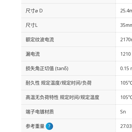
尺寸⌀ D
25.4
尺寸L
35m
额定纹波电流
2170
漏电流
1210
损失角正切值 (tanδ)
0.15 
耐久性 规定温度/规定时间/负荷
105℃
高温无负荷特性 规定时间/规定温度
105℃
端子电镀材质
Sn
参考重量
?
27.0