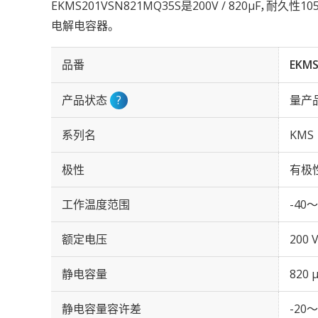
EKMS201VSN821MQ35S是200V / 820µF，耐久性
电解电容器。
品番
EKMS
产品状态
?
量产
系列名
KMS
极性
有极
工作温度范围
-40～
额定电压
200 
静电容量
820 
静电容量容许差
-20～