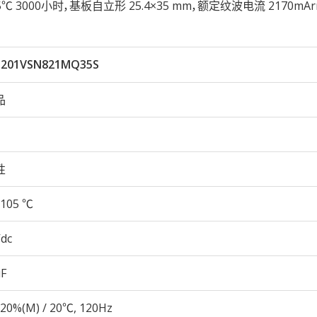
105℃ 3000小时，基板自立形 25.4×35 mm，额定纹波电流 2170mA
201VSN821MQ35S
品
性
105 ℃
Vdc
µF
20%(M) / 20℃, 120Hz