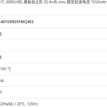
105℃ 2000小时，基板自立形 25.4×45 mm，额定纹波电流 1550mA
R401VSN391MQ45S
品
性
105 ℃
Vdc
µF
20%(M) / 20℃, 120Hz