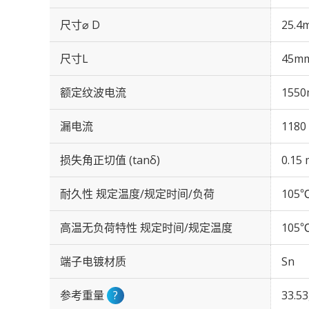
尺寸⌀ D
25.4
尺寸L
45m
额定纹波电流
1550
漏电流
1180
损失角正切值 (tanδ)
0.15 
耐久性 规定温度/规定时间/负荷
105℃
高温无负荷特性 规定时间/规定温度
105℃
端子电镀材质
Sn
参考重量
?
33.5