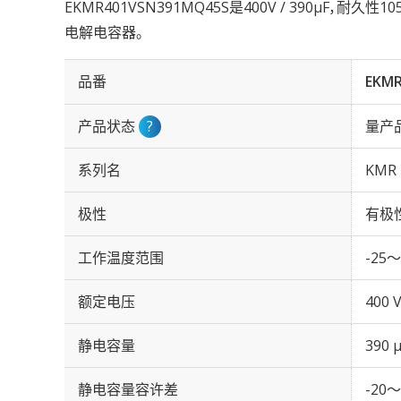
EKMR401VSN391MQ45S是400V / 390µF，耐久性
电解电容器。
品番
EKM
产品状态
?
量产
系列名
KMR
极性
有极
工作温度范围
-25～
额定电压
400 
静电容量
390 
静电容量容许差
-20～