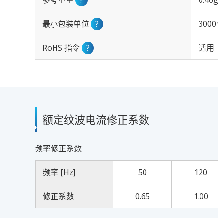
参考重量
?
0.46g
最小包装单位
?
300
RoHS 指令
?
适用
额定纹波电流修正系数
频率修正系数
频率 [Hz]
50
120
修正系数
0.65
1.00