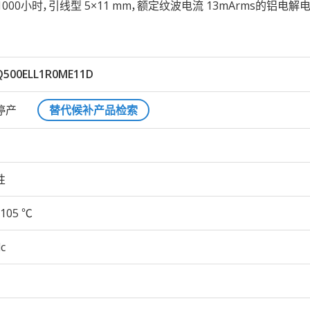
05℃ 1000小时，引线型 5×11 mm，额定纹波电流 13mArms的铝电解
500ELL1R0ME11D
停产
替代候补产品检索
性
105 ℃
c