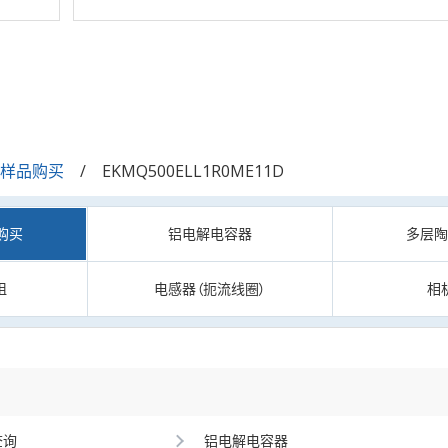
/样品购买
EKMQ500ELL1R0ME11D
购买
铝电解电容器
多层
阻
电感器（扼流线圈）
相
查询
铝电解电容器