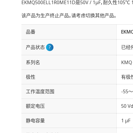
EKMQ500ELL1R0ME11D是50V / 1µF，耐久性1
该产品为生产终止产品。请考虑切换其他产品。
品番
EKMQ
产品状态
?
已经
系列名
KMQ
极性
有极
工作温度范围
-55～
额定电压
50 Vd
静电容量
1 µF