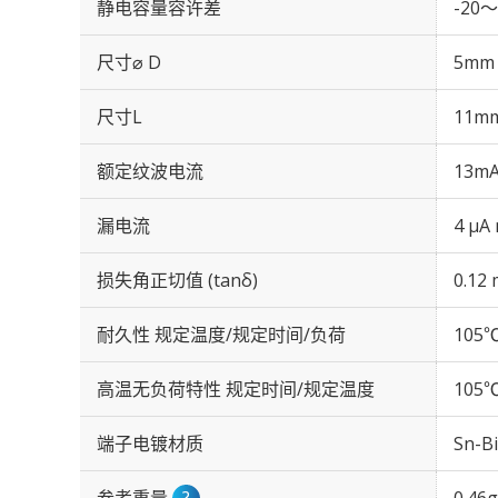
静电容量容许差
-20～
尺寸⌀ D
5mm
尺寸L
11m
额定纹波电流
13mA
漏电流
4 μA
损失角正切值 (tanδ)
0.12 
耐久性 规定温度/规定时间/负荷
105℃
高温无负荷特性 规定时间/规定温度
105℃
端子电镀材质
Sn-Bi