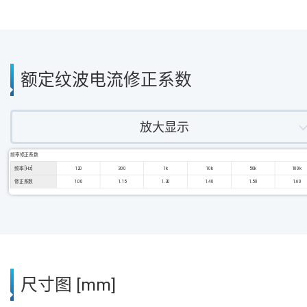
额定纹波电流修正系数
放大显示
频率修正系数
频率 [Hz]
120
300
1k
10k
50k
100k
修正系数
1.00
1.15
1.30
1.40
1.50
1.60
尺寸图 [mm]